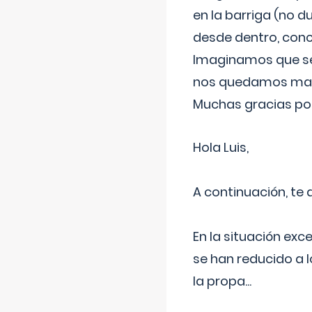
en la barriga (no du
desde dentro, con
Imaginamos que ser
nos quedamos mas t
Muchas gracias por
Hola Luis,
A continuación, te
En la situación exc
se han reducido a 
la propa
...