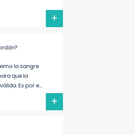
+
cordón?
ximo la sangre
para que la
álida. Es por e
...
+