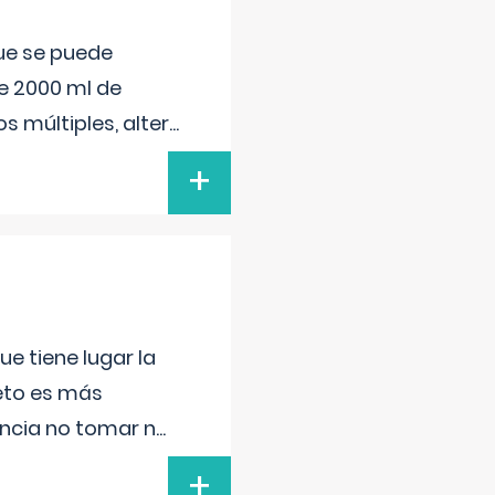
que se puede
e 2000 ml de
s múltiples, alter
...
+
e tiene lugar la
feto es más
ancia no tomar n
...
+