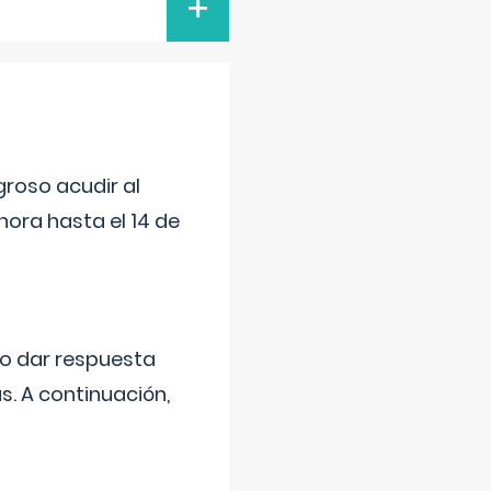
+
roso acudir al
ora hasta el 14 de
do dar respuesta
s. A continuación,