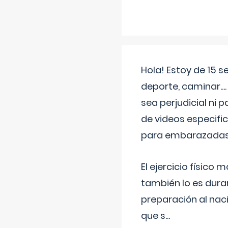
Hola! Estoy de 15 
deporte, caminar...
sea perjudicial ni 
de videos especifi
para embarazadas?
El ejercicio físic
también lo es dura
preparación al naci
que s
...