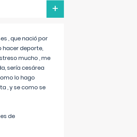
+
s , que nació por
 hacer deporte,
estreso mucho , me
a, sería cesárea
 como lo hago
a , y se como se
tes de