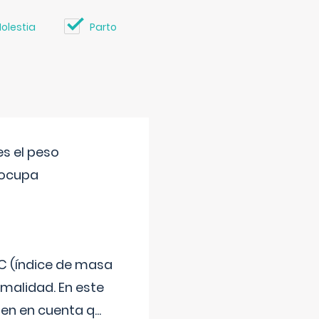
olestia
Parto
s el peso
eocupa
C (índice de masa
malidad. En este
 Ten en cuenta q
...