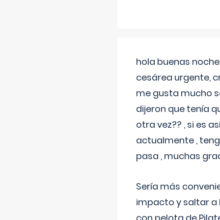
hola buenas noches
cesárea urgente, c
me gusta mucho sal
dijeron que tenía
otra vez?? , si es 
actualmente , teng
pasa , muchas gra
Sería más conveni
impacto y saltar a 
con pelota de Pilat