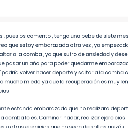
 , pues os comento , tengo una bebe de siete mese
reo que estoy embarazada otra vez , ya empezado
tar a la comba , ya que sufro de ansiedad y des
 que pasar un año para poder quedarme embarazad
así podría volver hacer deporte y saltar a la comba
o mucho miedo ya que la recuperación es muy lent
cias
ente estando embarazada que no realizara depor
la comba lo es. Caminar, nadar, realizar ejercicios
es u otros ejercicios que no sean de saltos quizás