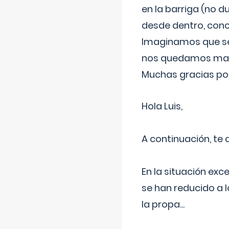
en la barriga (no du
desde dentro, con
Imaginamos que ser
nos quedamos mas t
Muchas gracias por
Hola Luis,
A continuación, te
En la situación exc
se han reducido a 
la propa
...