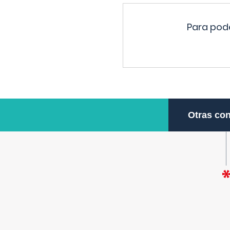
Para pode
Otras con