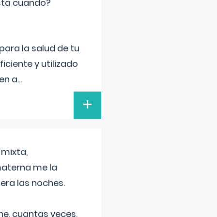
sta cuando?
para la salud de tu
iciente y utilizado
 en a
...
+
 mixta,
materna me la
era las noches.
he, cuantas veces,