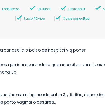
Embarazo
Epidural
Lactancia
M
Suelo Pélvico
Otras consultas
a canastilla o bolso de hospital y q poner
nes que ir preparando lo que necesites para la esta
mana 35.
puedes estar ingresada entre 3 y 5 días, dependerá
 es parto vaginal o cesárea
...