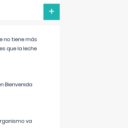
+
ue no tiene más
s que la leche
en Bienvenida
organismo va