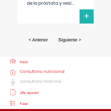
de la próstata y vesí
...
+
2
< Anterior
Siguiente >
Inicio
Consultorio nutricional
Consultorio matrona
¡Me apunto!
Faqs