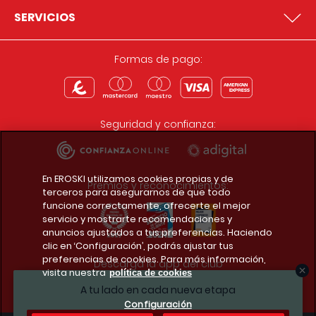
SERVICIOS
Formas de pago:
Seguridad y confianza:
En EROSKI utilizamos cookies propias y de
Premios y reconocimientos:
terceros para asegurarnos de que todo
funcione correctamente, ofrecerte el mejor
servicio y mostrarte recomendaciones y
anuncios ajustados a tus preferencias. Haciendo
clic en ‘Configuración’, podrás ajustar tus
preferencias de cookies. Para más información,
Descarga la app del club
visita nuestra
política de cookies
A tu lado en cada nueva etapa
Configuración