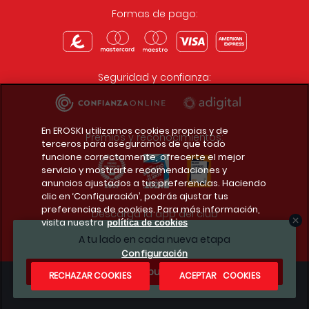
Formas de pago:
Seguridad y confianza:
En EROSKI utilizamos cookies propias y de
Premios y reconocimientos:
terceros para asegurarnos de que todo
funcione correctamente, ofrecerte el mejor
servicio y mostrarte recomendaciones y
anuncios ajustados a tus preferencias. Haciendo
clic en ‘Configuración’, podrás ajustar tus
preferencias de cookies. Para más información,
Descarga la app del club
visita nuestra
política de cookies
A tu lado en cada nueva etapa
Configuración
¿Te apuntas?
RECHAZAR COOKIES
ACEPTAR COOKIES
Condiciones legales