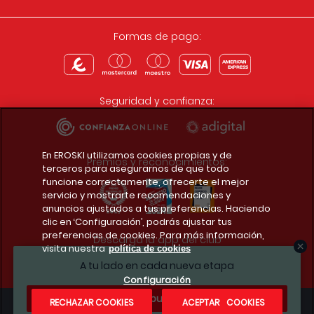
Formas de pago:
Seguridad y confianza:
En EROSKI utilizamos cookies propias y de
Premios y reconocimientos:
terceros para asegurarnos de que todo
funcione correctamente, ofrecerte el mejor
servicio y mostrarte recomendaciones y
anuncios ajustados a tus preferencias. Haciendo
clic en ‘Configuración’, podrás ajustar tus
preferencias de cookies. Para más información,
Descarga la app del club
visita nuestra
política de cookies
A tu lado en cada nueva etapa
Configuración
¿Te apuntas?
RECHAZAR COOKIES
ACEPTAR COOKIES
Condiciones legales