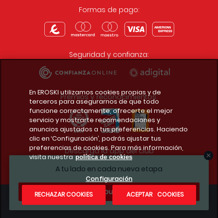
Formas de pago:
Seguridad y confianza:
En EROSKI utilizamos cookies propias y de
Premios y reconocimientos:
terceros para asegurarnos de que todo
funcione correctamente, ofrecerte el mejor
servicio y mostrarte recomendaciones y
anuncios ajustados a tus preferencias. Haciendo
clic en ‘Configuración’, podrás ajustar tus
preferencias de cookies. Para más información,
Descarga la app del club
visita nuestra
política de cookies
A tu lado en cada nueva etapa
Configuración
¿Te apuntas?
RECHAZAR COOKIES
ACEPTAR COOKIES
Condiciones legales