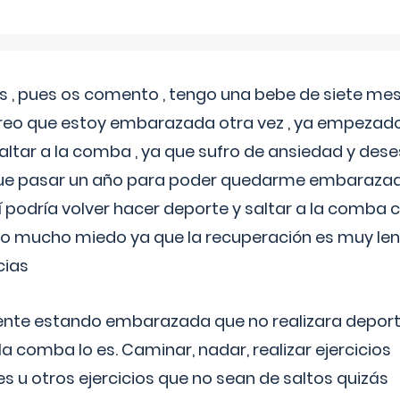
 , pues os comento , tengo una bebe de siete mese
reo que estoy embarazada otra vez , ya empezado
tar a la comba , ya que sufro de ansiedad y des
 que pasar un año para poder quedarme embarazad
así podría volver hacer deporte y saltar a la comba
o mucho miedo ya que la recuperación es muy lent
cias
ente estando embarazada que no realizara depor
la comba lo es. Caminar, nadar, realizar ejercicios
es u otros ejercicios que no sean de saltos quizás