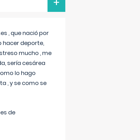
+
s , que nació por
 hacer deporte,
estreso mucho , me
a, sería cesárea
 como lo hago
a , y se como se
tes de