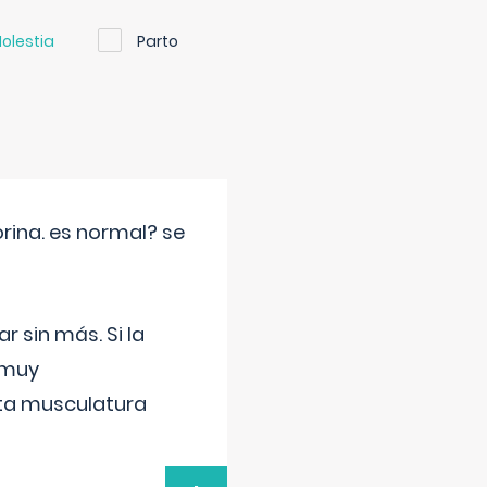
olestia
Parto
rina. es normal? se
 sin más. Si la
 muy
sta musculatura