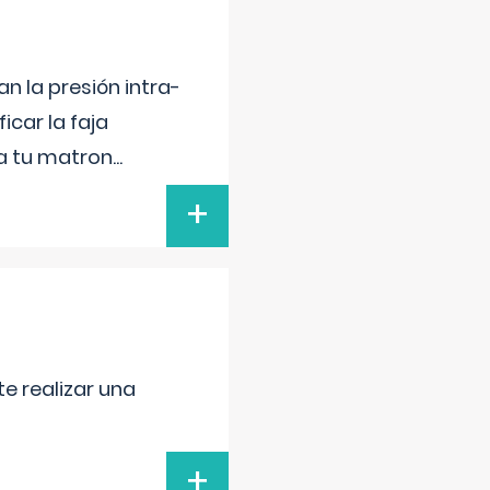
n la presión intra-
icar la faja
 a tu matron
...
+
e realizar una
+