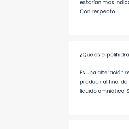
estarían mas indic
Con respecto
...
¿Qué es el polihid
Es una alteración 
producir al final 
líquido amniótico. 