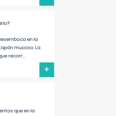
arlo?
e desemboca en la
 tapón mucoso. La
que recorr
...
+
entos que en la