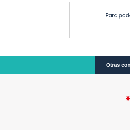
Para pode
Otras con