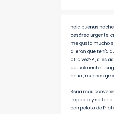
hola buenas noches
cesárea urgente, c
me gusta mucho sal
dijeron que tenía
otra vez?? , si es 
actualmente , teng
pasa , muchas gra
Sería más conveni
impacto y saltar a 
con pelota de Pilat