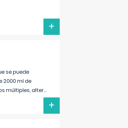
+
que se puede
e 2000 ml de
s múltiples, alter
...
+