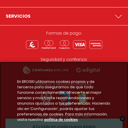
SERVICIOS
Formas de pago:
Seguridad y confianza:
En EROSKI utilizamos cookies propias y de
Premios y reconocimientos:
terceros para asegurarnos de que todo
funcione correctamente, ofrecerte el mejor
servicio y mostrarte recomendaciones y
anuncios ajustados a tus preferencias. Haciendo
clic en ‘Configuración’, podrás ajustar tus
preferencias de cookies. Para más información,
Descarga la app del club
visita nuestra
política de cookies
A tu lado en cada nueva etapa