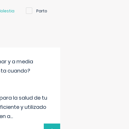
olestia
Parto
nar y a media
sta cuando?
para la salud de tu
iciente y utilizado
 en a
...