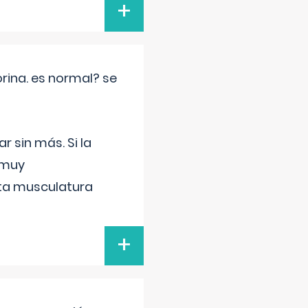
+
rina. es normal? se
 sin más. Si la
 muy
sta musculatura
+