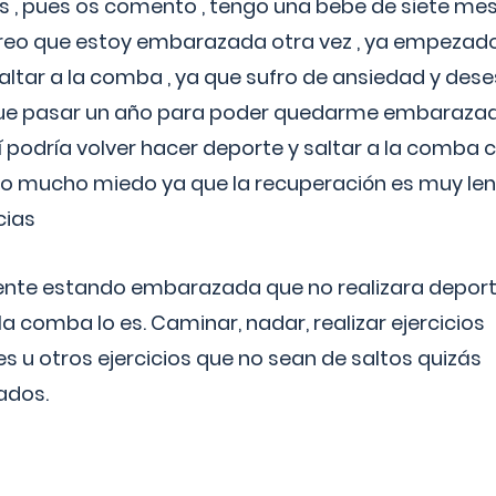
 , pues os comento , tengo una bebe de siete mese
reo que estoy embarazada otra vez , ya empezado
tar a la comba , ya que sufro de ansiedad y des
 que pasar un año para poder quedarme embarazad
así podría volver hacer deporte y saltar a la comba
o mucho miedo ya que la recuperación es muy lent
cias
ente estando embarazada que no realizara depor
la comba lo es. Caminar, nadar, realizar ejercicios
es u otros ejercicios que no sean de saltos quizás
ados.