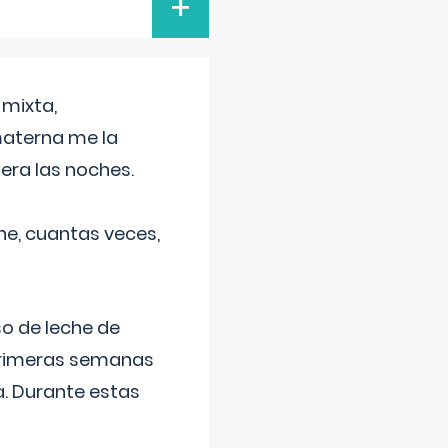
+
 mixta,
materna me la
era las noches.
he, cuantas veces,
o de leche de
primeras semanas
a. Durante estas