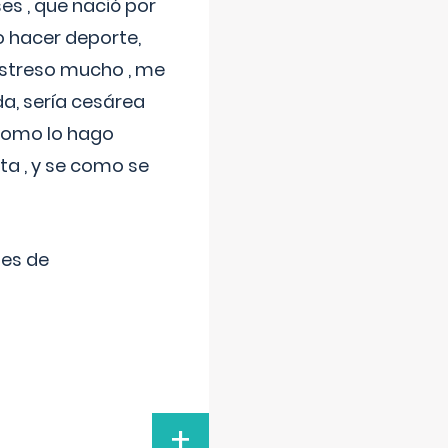
s , que nació por
 hacer deporte,
estreso mucho , me
a, sería cesárea
 como lo hago
a , y se como se
tes de
+