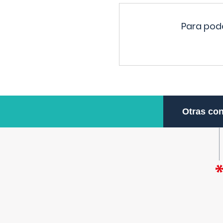
Para pode
Otras con