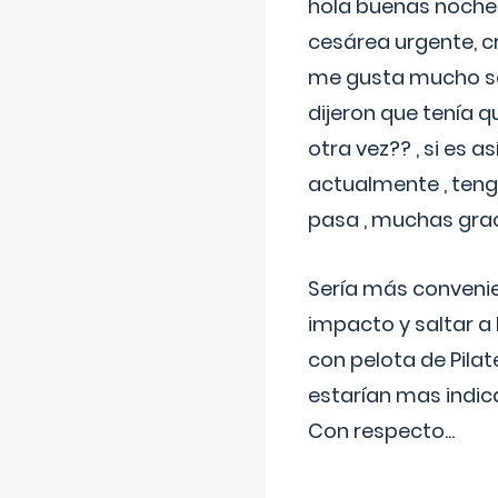
hola buenas noches
cesárea urgente, c
me gusta mucho sal
dijeron que tenía
otra vez?? , si es 
actualmente , teng
pasa , muchas gra
Sería más conveni
impacto y saltar a 
con pelota de Pilat
estarían mas indic
Con respecto
...