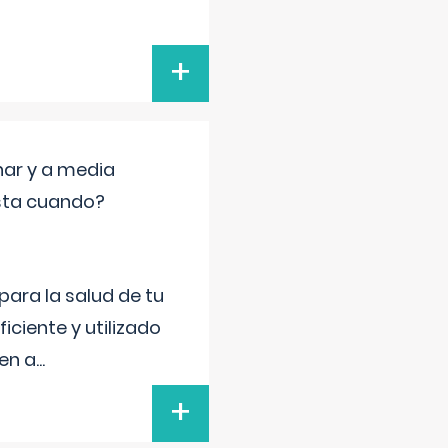
+
nar y a media
sta cuando?
para la salud de tu
iciente y utilizado
 en a
...
+