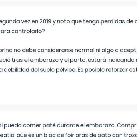
segunda vez en 2019 y noto que tengo perdidas de o
ara controlarlo?
rina no debe considerarse normal ni algo a aceptar
eció tras el embarazo y el parto, estará indicando
debilidad del suelo pélvico. Es posible reforzar e
si puedo comer paté durante el embarazo. Compré
leqtia, que es un bloc de foir gras de pato con troz