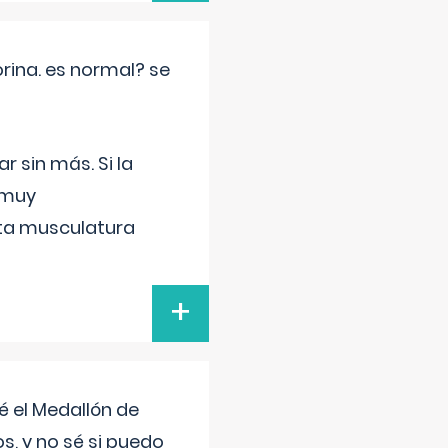
rina. es normal? se
 sin más. Si la
 muy
sta musculatura
+
 el Medallón de
os, y no sé si puedo