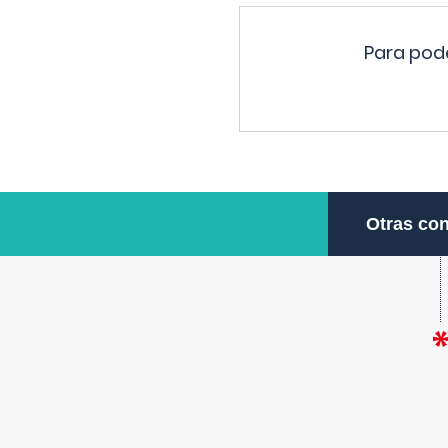
Para pode
Otras con