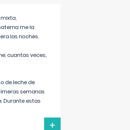
 mixta,
materna me la
era las noches.
he, cuantas veces,
o de leche de
primeras semanas
a. Durante estas
+