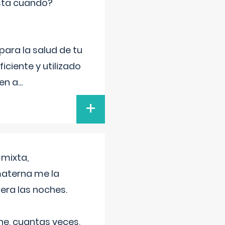
sta cuando?
para la salud de tu
iciente y utilizado
 en a
...
+
 mixta,
materna me la
era las noches.
he, cuantas veces,