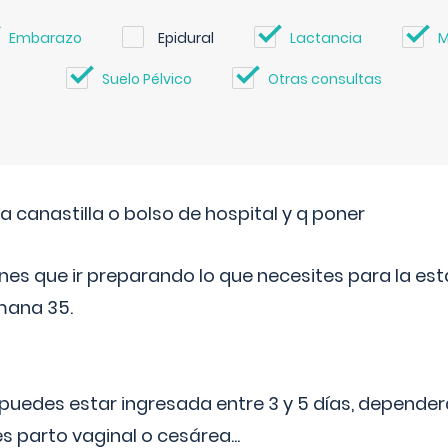
Embarazo
Epidural
Lactancia
M
Suelo Pélvico
Otras consultas
a canastilla o bolso de hospital y q poner
nes que ir preparando lo que necesites para la esta
mana 35.
puedes estar ingresada entre 3 y 5 días, dependerá
 es parto vaginal o cesárea
...