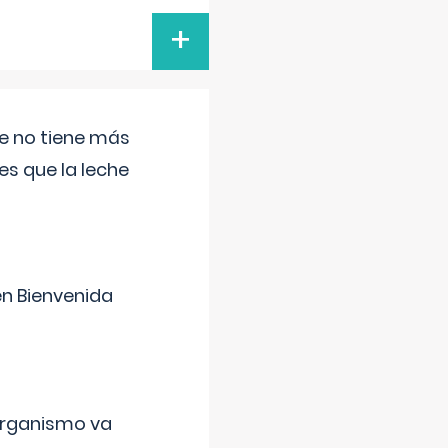
+
ue no tiene más
s que la leche
en Bienvenida
organismo va