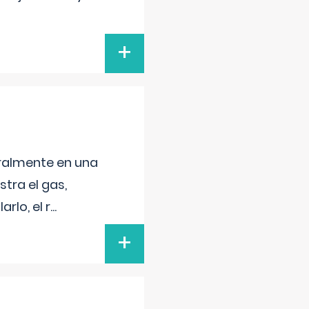
+
neralmente en una
tra el gas,
rlo, el r
...
+