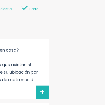
olestia
Parto
 en casa?
 que asisten el
de su ubicación por
s de matronas d
...
+