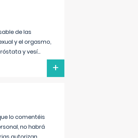
sable de las
exual y el orgasmo,
róstata y vesí
...
+
 que lo comentéis
ersonal, no habrá
ias autorizan
...