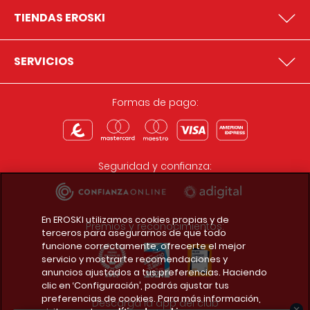
TIENDAS EROSKI
SERVICIOS
Formas de pago:
Seguridad y confianza:
En EROSKI utilizamos cookies propias y de
Premios y reconocimientos:
terceros para asegurarnos de que todo
funcione correctamente, ofrecerte el mejor
servicio y mostrarte recomendaciones y
anuncios ajustados a tus preferencias. Haciendo
clic en ‘Configuración’, podrás ajustar tus
preferencias de cookies. Para más información,
Descarga la app del club