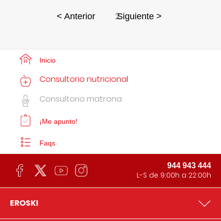
2
< Anterior
Siguiente >
Inicio
Consultorio nutricional
Consultorio matrona
¡Me apunto!
Faqs
944 943 444
L-S de 9:00h a 22:00h
EROSKI