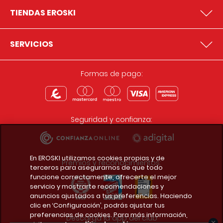
TIENDAS EROSKI
SERVICIOS
Formas de pago:
Seguridad y confianza:
En EROSKI utilizamos cookies propias y de
Premios y reconocimientos:
terceros para asegurarnos de que todo
funcione correctamente, ofrecerte el mejor
servicio y mostrarte recomendaciones y
anuncios ajustados a tus preferencias. Haciendo
clic en ‘Configuración’, podrás ajustar tus
preferencias de cookies. Para más información,
Descarga la app del club