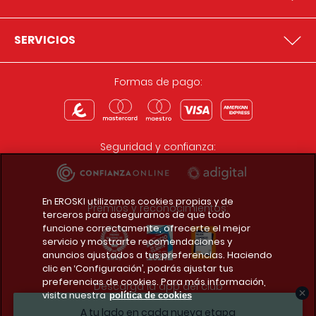
SERVICIOS
Formas de pago:
Seguridad y confianza:
En EROSKI utilizamos cookies propias y de
Premios y reconocimientos:
terceros para asegurarnos de que todo
funcione correctamente, ofrecerte el mejor
servicio y mostrarte recomendaciones y
anuncios ajustados a tus preferencias. Haciendo
clic en ‘Configuración’, podrás ajustar tus
preferencias de cookies. Para más información,
Descarga la app del club
visita nuestra
política de cookies
A tu lado en cada nueva etapa