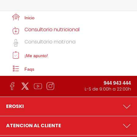
Inicio
Consultorio nutricional
Consultorio matrona
¡Me apunto!
Faqs
944 943 444
L-S de 9:00h a 22:00h
EROSKI
ATENCION AL CLIENTE