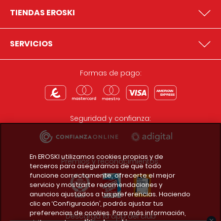
TIENDAS EROSKI
SERVICIOS
Formas de pago:
Seguridad y confianza:
En EROSKI utilizamos cookies propias y de
Premios y reconocimientos:
terceros para asegurarnos de que todo
funcione correctamente, ofrecerte el mejor
servicio y mostrarte recomendaciones y
anuncios ajustados a tus preferencias. Haciendo
clic en ‘Configuración’, podrás ajustar tus
preferencias de cookies. Para más información,
Descarga la app del club