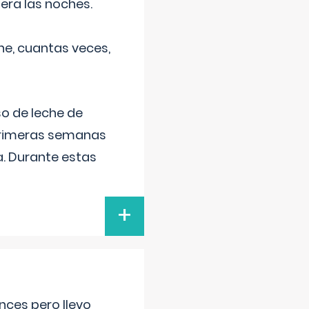
era las noches.
he, cuantas veces,
o de leche de
primeras semanas
a. Durante estas
+
nces pero llevo