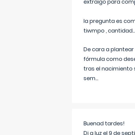
extraigo para comp
la pregunta es com
tiwmpo , cantidad....
De cara a plantear
fórmula como dese
tras el nacimiento 
sem
...
Buenad tardes!
Di a luz el 9 de s