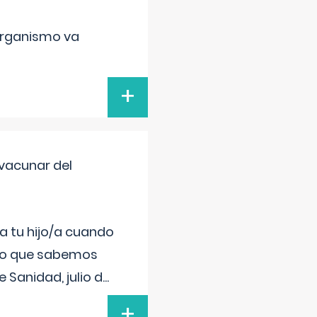
organismo va
+
vacunar del
a tu hijo/a cuando
 lo que sabemos
 Sanidad, julio d
...
+