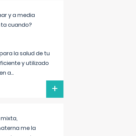
nar y a media
sta cuando?
para la salud de tu
iciente y utilizado
 en a
...
+
 mixta,
materna me la