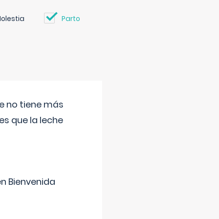
olestia
Parto
ue no tiene más
s que la leche
en Bienvenida