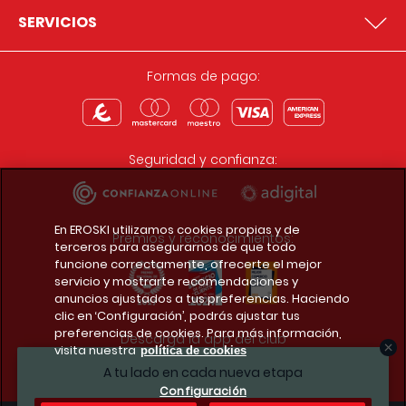
SERVICIOS
Formas de pago:
Seguridad y confianza:
En EROSKI utilizamos cookies propias y de
Premios y reconocimientos:
terceros para asegurarnos de que todo
funcione correctamente, ofrecerte el mejor
servicio y mostrarte recomendaciones y
anuncios ajustados a tus preferencias. Haciendo
clic en ‘Configuración’, podrás ajustar tus
preferencias de cookies. Para más información,
Descarga la app del club
visita nuestra
política de cookies
A tu lado en cada nueva etapa
Configuración