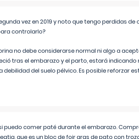
segunda vez en 2019 y noto que tengo perdidas de o
ara controlarlo?
rina no debe considerarse normal ni algo a aceptar
eció tras el embarazo y el parto, estará indicando
debilidad del suelo pélvico. Es posible reforzar e
si puedo comer paté durante el embarazo. Compré
leqtia, que es un bloc de foir gras de pato con troz