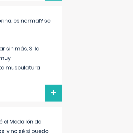
rina. es normal? se
 sin más. Si la
 muy
sta musculatura
+
 el Medallón de
os, y no sé si puedo