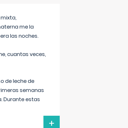
 mixta,
materna me la
era las noches.
he, cuantas veces,
o de leche de
primeras semanas
a. Durante estas
+