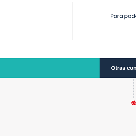
Para pode
Otras con