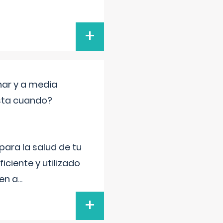
+
nar y a media
sta cuando?
para la salud de tu
iciente y utilizado
 en a
...
+