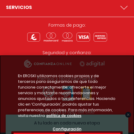
SERVICIOS
Formas de pago:
Seguridad y confianza:
En EROSKI utilizamos cookies propias y de
Premios y reconocimientos:
terceros para asegurarnos de que todo
funcione correctamente, ofrecerte el mejor
servicio y mostrarte recomendaciones y
anuncios ajustados a tus preferencias. Haciendo
clic en ‘Configuración’, podrás ajustar tus
preferencias de cookies. Para más información,
Descarga la app del club
visita nuestra
política de cookies
A tu lado en cada nueva etapa
Configuración