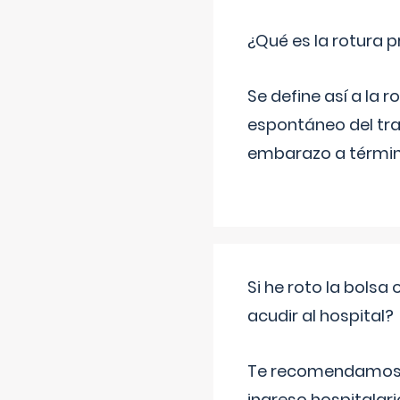
¿Qué es la rotura
Se define así a la
espontáneo del tra
embarazo a término
Si he roto la bols
acudir al hospital?
Te recomendamos ac
ingreso hospitalari