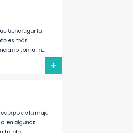
e tiene lugar la
feto es más
ancia no tomar n
...
+
l cuerpo de la mujer
 o, en algunas
mo tambi
...