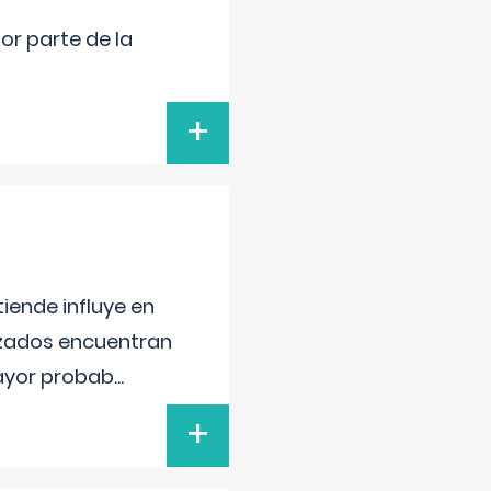
por parte de la
+
iende influye en
lizados encuentran
mayor probab
...
+