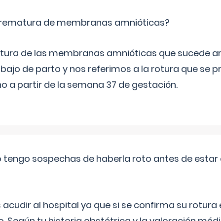
 prematura de membranas amnióticas?
 rotura de las membranas amnióticas que sucede ant
bajo de parto y nos referimos a la rotura que se 
 a partir de la semana 37 de gestación.
a o tengo sospechas de haberla roto antes de estar
udir al hospital ya que si se confirma su rotura
o. Según tu historia obstétrica y la valoración méd