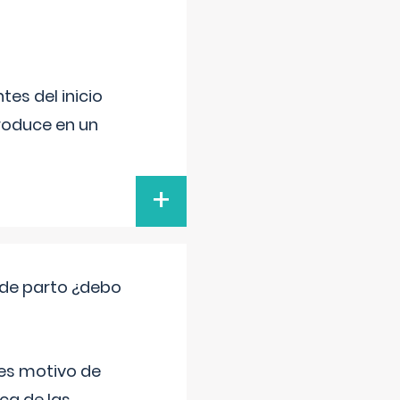
es del inicio
produce en un
+
 de parto ¿debo
 es motivo de
ica de las