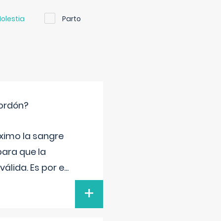
olestia
Parto
cordón?
ximo la sangre
para que la
álida. Es por e
...
+