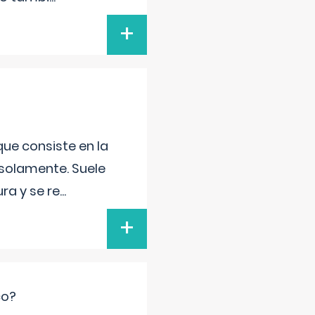
+
que consiste en la
 solamente. Suele
ra y se re
...
+
co?