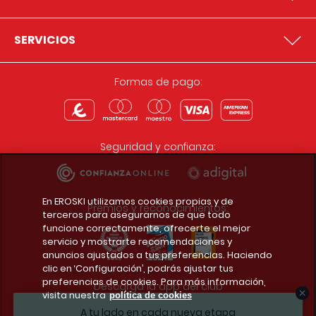
SERVICIOS
Formas de pago:
Seguridad y confianza:
En EROSKI utilizamos cookies propias y de
Premios y reconocimientos:
terceros para asegurarnos de que todo
funcione correctamente, ofrecerte el mejor
servicio y mostrarte recomendaciones y
anuncios ajustados a tus preferencias. Haciendo
clic en ‘Configuración’, podrás ajustar tus
preferencias de cookies. Para más información,
Descarga la app del club
visita nuestra
política de cookies
A tu lado en cada nueva etapa