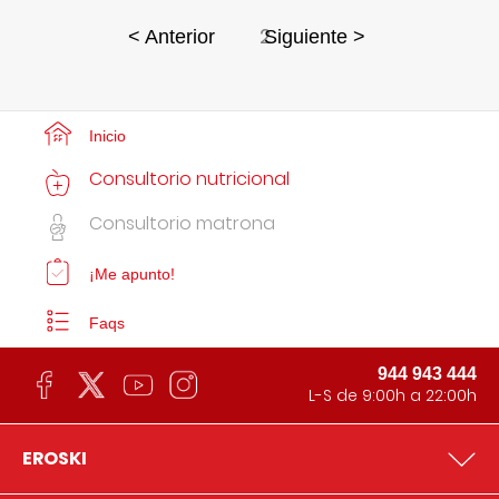
2
< Anterior
Siguiente >
Inicio
Consultorio nutricional
Consultorio matrona
¡Me apunto!
Faqs
944 943 444
L-S de 9:00h a 22:00h
EROSKI