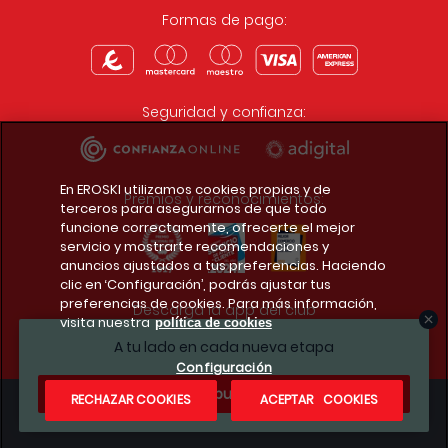
Formas de pago:
Seguridad y confianza:
En EROSKI utilizamos cookies propias y de
Premios y reconocimientos:
terceros para asegurarnos de que todo
funcione correctamente, ofrecerte el mejor
servicio y mostrarte recomendaciones y
anuncios ajustados a tus preferencias. Haciendo
clic en ‘Configuración’, podrás ajustar tus
preferencias de cookies. Para más información,
Descarga la app del club
visita nuestra
política de cookies
A tu lado en cada nueva etapa
Configuración
¿Te apuntas?
RECHAZAR COOKIES
ACEPTAR COOKIES
Condiciones legales