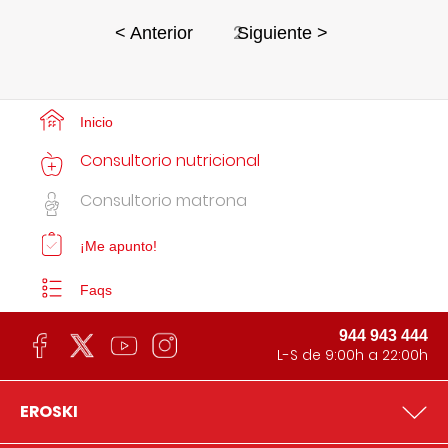
2
< Anterior
Siguiente >
Inicio
Consultorio nutricional
Consultorio matrona
¡Me apunto!
Faqs
944 943 444
L-S de 9:00h a 22:00h
EROSKI