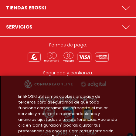
TIENDAS EROSKI
SERVICIOS
Formas de pago:
Seguridad y confianza:
En EROSKI utilizamos cookies propias y de
Premios y reconocimientos:
terceros para asegurarnos de que todo
funcione correctamente, ofrecerte el mejor
servicio y mostrarte recomendaciones y
anuncios ajustados a tus preferencias. Haciendo
clic en ‘Configuración’, podrás ajustar tus
preferencias de cookies. Para más información,
Descarga la app del club