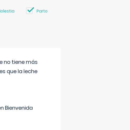
olestia
Parto
ue no tiene más
s que la leche
en Bienvenida