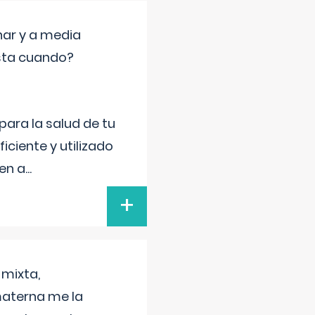
nar y a media
sta cuando?
para la salud de tu
iciente y utilizado
 en a
...
+
 mixta,
materna me la