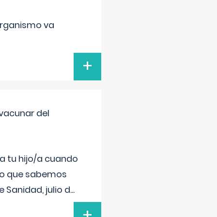
organismo va
+
vacunar del
a tu hijo/a cuando
 lo que sabemos
 Sanidad, julio d
...
+