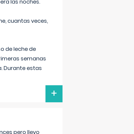
era las noches.
he, cuantas veces,
o de leche de
primeras semanas
a. Durante estas
+
nces pero llevo