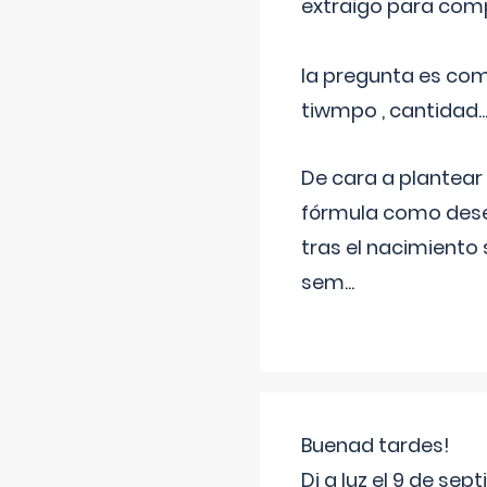
extraigo para comp
la pregunta es com
tiwmpo , cantidad....
De cara a plantear
fórmula como dese
tras el nacimiento 
sem
...
Buenad tardes!
Di a luz el 9 de s