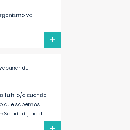
organismo va
+
vacunar del
a tu hijo/a cuando
 lo que sabemos
 Sanidad, julio d
...
+