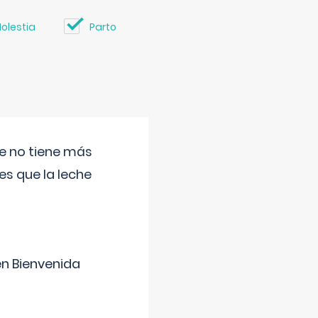
olestia
Parto
ue no tiene más
s que la leche
en Bienvenida