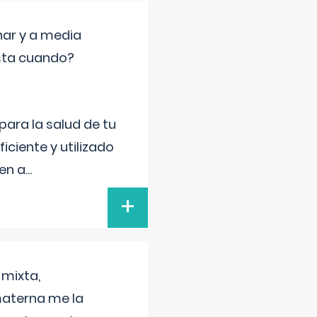
nar y a media
sta cuando?
para la salud de tu
iciente y utilizado
 en a
...
+
 mixta,
materna me la