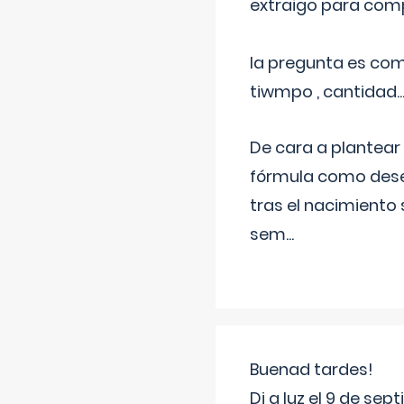
extraigo para comp
la pregunta es com
tiwmpo , cantidad....
De cara a plantear
fórmula como dese
tras el nacimiento 
sem
...
Buenad tardes!
Di a luz el 9 de s