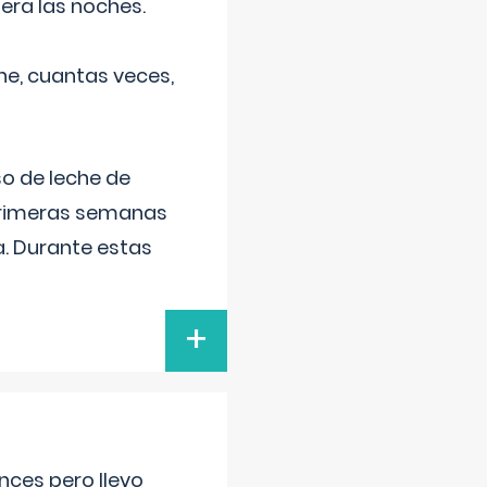
era las noches.
he, cuantas veces,
o de leche de
primeras semanas
a. Durante estas
+
nces pero llevo