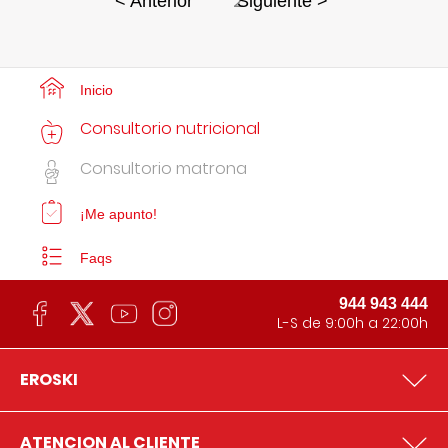
2
< Anterior
Siguiente >
Inicio
Consultorio nutricional
Consultorio matrona
¡Me apunto!
Faqs
944 943 444
L-S de 9:00h a 22:00h
EROSKI
ATENCION AL CLIENTE