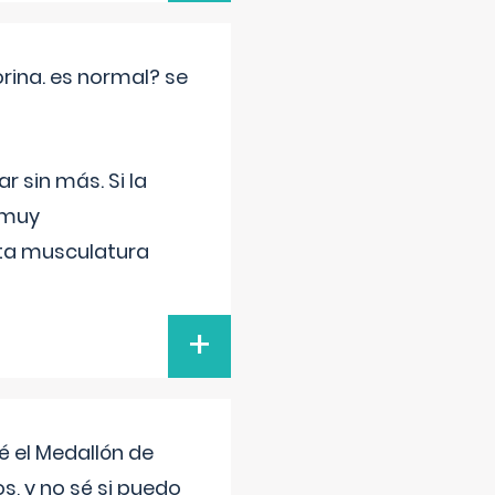
rina. es normal? se
 sin más. Si la
 muy
sta musculatura
+
 el Medallón de
os, y no sé si puedo