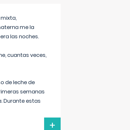
 mixta,
materna me la
era las noches.
he, cuantas veces,
o de leche de
primeras semanas
a. Durante estas
+