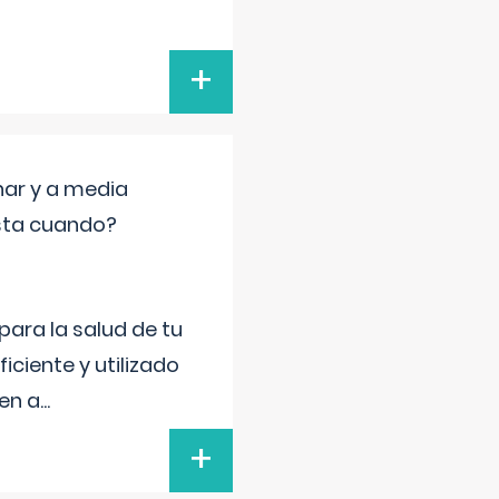
+
nar y a media
sta cuando?
para la salud de tu
iciente y utilizado
 en a
...
+