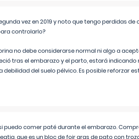
segunda vez en 2019 y noto que tengo perdidas de o
ara controlarlo?
rina no debe considerarse normal ni algo a aceptar
eció tras el embarazo y el parto, estará indicando
debilidad del suelo pélvico. Es posible reforzar e
si puedo comer paté durante el embarazo. Compré
leqtia, que es un bloc de foir gras de pato con troz