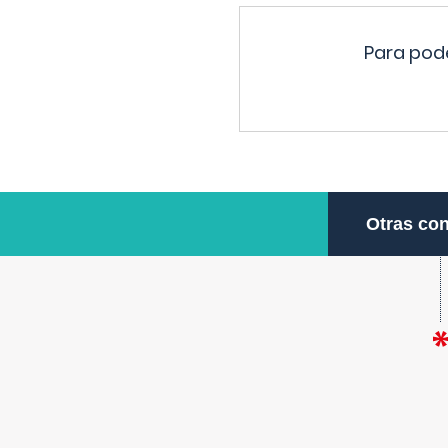
Para pode
Otras con