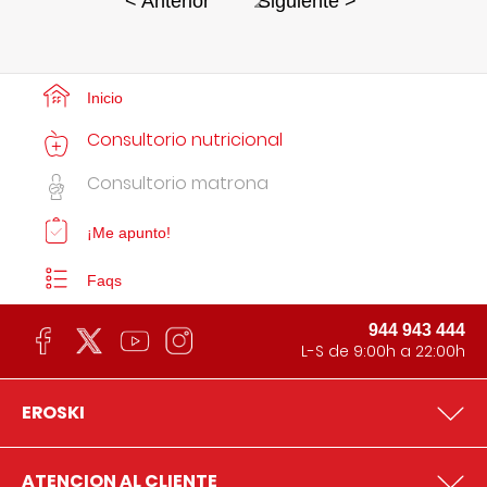
2
< Anterior
Siguiente >
Inicio
Consultorio nutricional
Consultorio matrona
¡Me apunto!
Faqs
944 943 444
L-S de 9:00h a 22:00h
EROSKI
ATENCION AL CLIENTE