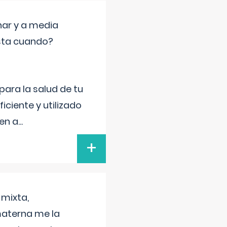
nar y a media
sta cuando?
para la salud de tu
iciente y utilizado
 en a
...
+
 mixta,
materna me la