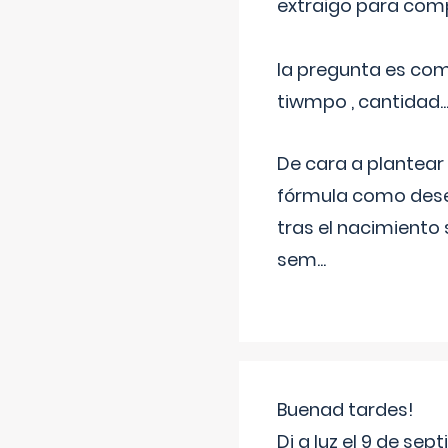
extraigo para comp
la pregunta es com
tiwmpo , cantidad....
De cara a plantear
fórmula como dese
tras el nacimiento 
sem
...
Buenad tardes!
Di a luz el 9 de s