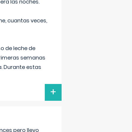
era las noches.
he, cuantas veces,
o de leche de
primeras semanas
a. Durante estas
+
nces pero llevo