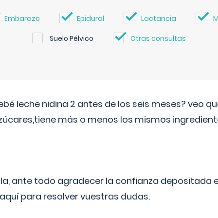
Embarazo
Epidural
Lactancia
M
Suelo Pélvico
Otras consultas
ebé leche nidina 2 antes de los seis meses? veo q
zúcares,tiene más o menos los mismos ingrediente
ila, ante todo agradecer la confianza depositada 
quí para resolver vuestras dudas.