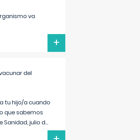
organismo va
+
vacunar del
a tu hijo/a cuando
 lo que sabemos
 Sanidad, julio d
...
+