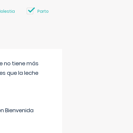
olestia
Parto
ue no tiene más
s que la leche
en Bienvenida