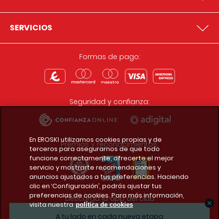
SERVICIOS
Formas de pago:
Seguridad y confianza:
En EROSKI utilizamos cookies propias y de
Premios y reconocimientos:
terceros para asegurarnos de que todo
funcione correctamente, ofrecerte el mejor
servicio y mostrarte recomendaciones y
anuncios ajustados a tus preferencias. Haciendo
clic en ‘Configuración’, podrás ajustar tus
preferencias de cookies. Para más información,
Descarga la app del club
visita nuestra
política de cookies
A tu lado en cada nueva etapa