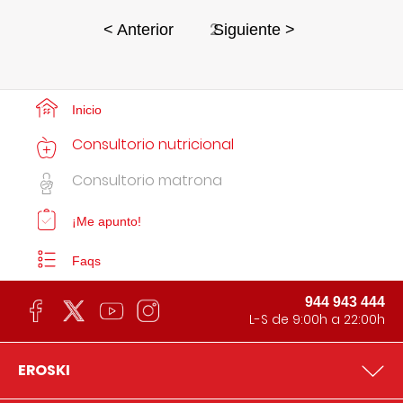
2
< Anterior
Siguiente >
Inicio
Consultorio nutricional
Consultorio matrona
¡Me apunto!
Faqs
944 943 444
L-S de 9:00h a 22:00h
EROSKI