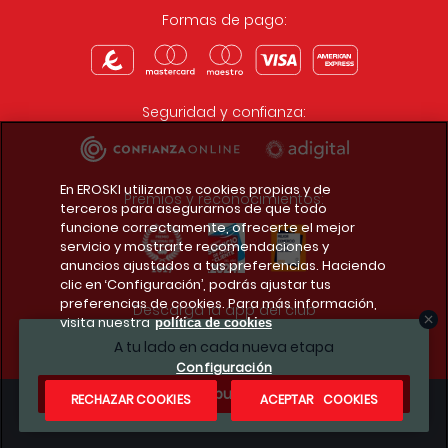
Formas de pago:
Seguridad y confianza:
En EROSKI utilizamos cookies propias y de
Premios y reconocimientos:
terceros para asegurarnos de que todo
funcione correctamente, ofrecerte el mejor
servicio y mostrarte recomendaciones y
anuncios ajustados a tus preferencias. Haciendo
clic en ‘Configuración’, podrás ajustar tus
preferencias de cookies. Para más información,
Descarga la app del club
visita nuestra
política de cookies
A tu lado en cada nueva etapa
Configuración
¿Te apuntas?
RECHAZAR COOKIES
ACEPTAR COOKIES
Condiciones legales