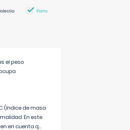
olestia
Parto
s el peso
eocupa
C (índice de masa
malidad. En este
 Ten en cuenta q
...