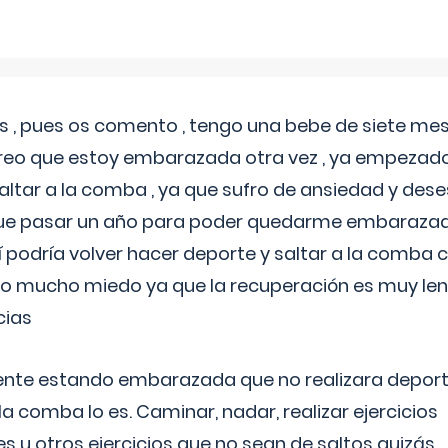
 , pues os comento , tengo una bebe de siete mese
reo que estoy embarazada otra vez , ya empezado
tar a la comba , ya que sufro de ansiedad y des
 que pasar un año para poder quedarme embarazad
así podría volver hacer deporte y saltar a la comba
o mucho miedo ya que la recuperación es muy lent
cias
ente estando embarazada que no realizara depor
la comba lo es. Caminar, nadar, realizar ejercicios
es u otros ejercicios que no sean de saltos quizás