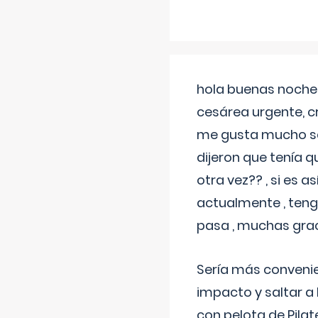
hola buenas noches
cesárea urgente, c
me gusta mucho sal
dijeron que tenía
otra vez?? , si es 
actualmente , teng
pasa , muchas gra
Sería más conveni
impacto y saltar a 
con pelota de Pilat