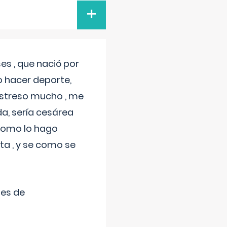
+
s , que nació por
 hacer deporte,
estreso mucho , me
a, sería cesárea
 como lo hago
a , y se como se
tes de