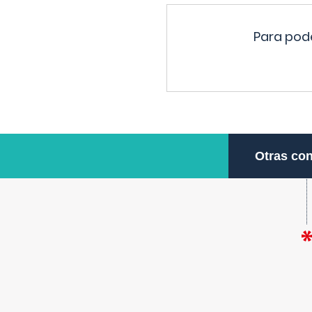
Para pode
Otras con