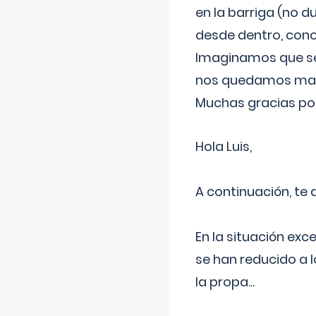
en la barriga (no du
desde dentro, con
Imaginamos que ser
nos quedamos mas t
Muchas gracias por
Hola Luis,
A continuación, te
En la situación exc
se han reducido a 
la propa
...