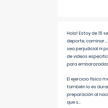
Hola! Estoy de 15 
deporte, caminar...
sea perjudicial ni 
de videos especifi
para embarazadas?
El ejercicio físic
también lo es dura
preparación al naci
que s
...