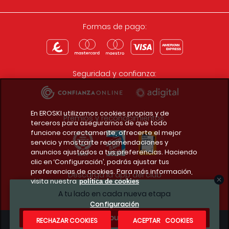
Formas de pago:
Seguridad y confianza:
En EROSKI utilizamos cookies propias y de
Premios y reconocimientos:
terceros para asegurarnos de que todo
funcione correctamente, ofrecerte el mejor
servicio y mostrarte recomendaciones y
anuncios ajustados a tus preferencias. Haciendo
clic en ‘Configuración’, podrás ajustar tus
preferencias de cookies. Para más información,
Descarga la app del club
visita nuestra
política de cookies
A tu lado en cada nueva etapa
Configuración
¿Te apuntas?
RECHAZAR COOKIES
ACEPTAR COOKIES
Condiciones legales