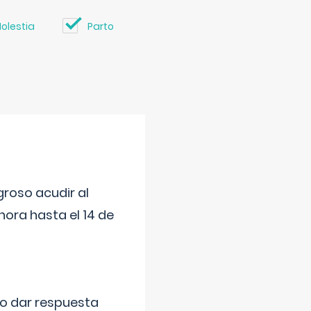
olestia
Parto
roso acudir al
ora hasta el 14 de
do dar respuesta