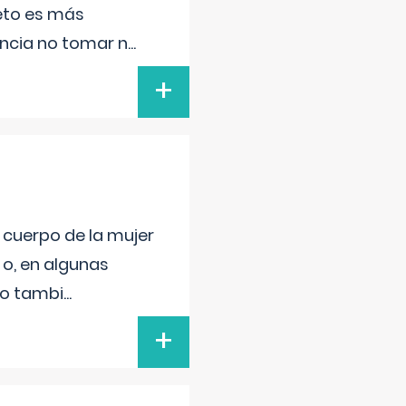
feto es más
ancia no tomar n
...
+
l cuerpo de la mujer
 o, en algunas
mo tambi
...
+