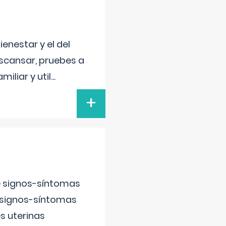
enestar y el del
escansar, pruebes a
iliar y util
...
+
e signos-síntomas
 signos-síntomas
s uterinas