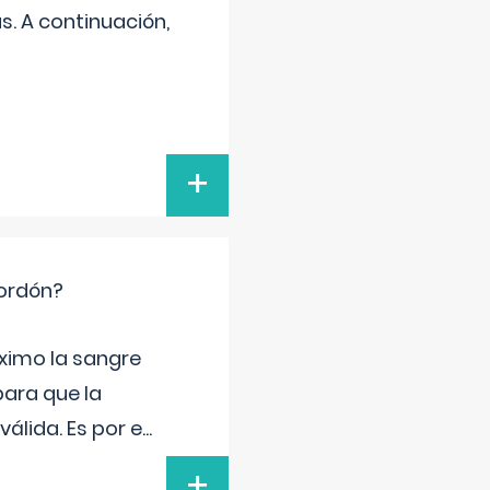
s. A continuación,
+
cordón?
ximo la sangre
para que la
álida. Es por e
...
+