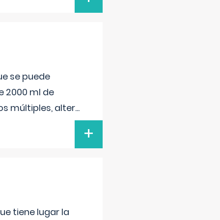
que se puede
e 2000 ml de
s múltiples, alter
...
+
e tiene lugar la