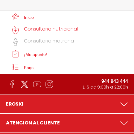
Inicio
Consultorio nutricional
Consultorio matrona
¡Me apunto!
Faqs
944 943 444
L-S de 9:00h a 22:00h
EROSKI
ATENCION AL CLIENTE