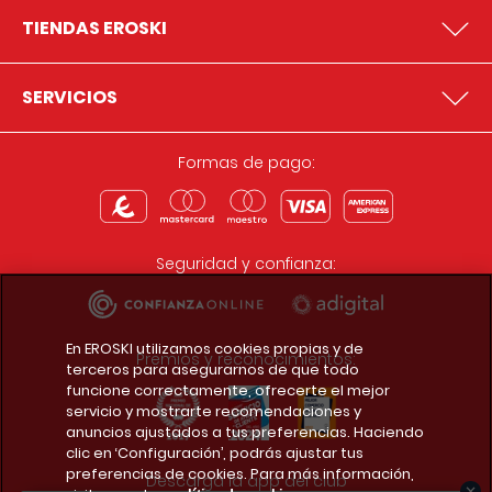
TIENDAS EROSKI
SERVICIOS
Formas de pago:
Seguridad y confianza:
En EROSKI utilizamos cookies propias y de
Premios y reconocimientos:
terceros para asegurarnos de que todo
funcione correctamente, ofrecerte el mejor
servicio y mostrarte recomendaciones y
anuncios ajustados a tus preferencias. Haciendo
clic en ‘Configuración’, podrás ajustar tus
preferencias de cookies. Para más información,
Descarga la app del club