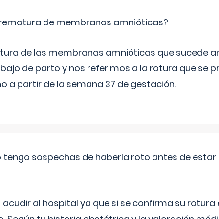
 prematura de membranas amnióticas?
 rotura de las membranas amnióticas que sucede ant
bajo de parto y nos referimos a la rotura que se 
 a partir de la semana 37 de gestación.
a o tengo sospechas de haberla roto antes de estar
udir al hospital ya que si se confirma su rotura
o. Según tu historia obstétrica y la valoración méd