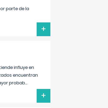
por parte de la
+
iende influye en
lizados encuentran
mayor probab
...
+