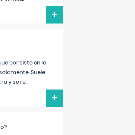
+
que consiste en la
 solamente. Suele
ra y se re
...
+
co?