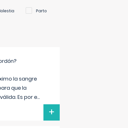
olestia
Parto
cordón?
ximo la sangre
para que la
álida. Es por e
...
+