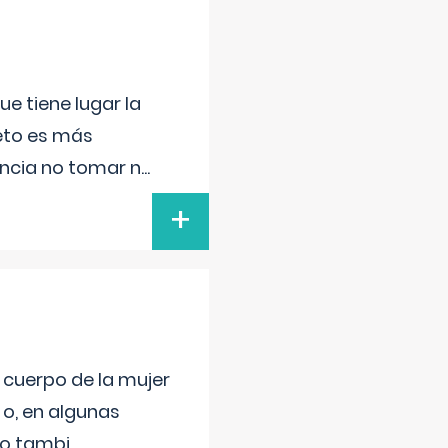
e tiene lugar la
feto es más
ancia no tomar n
...
+
l cuerpo de la mujer
 o, en algunas
mo tambi
...