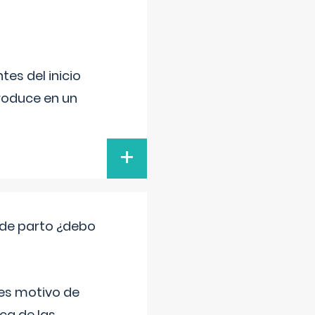
es del inicio
produce en un
+
 de parto ¿debo
 es motivo de
ica de las