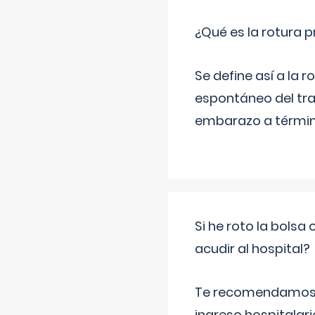
¿Qué es la rotura
Se define así a la
espontáneo del tra
embarazo a término
Si he roto la bols
acudir al hospital?
Te recomendamos ac
ingreso hospitalari