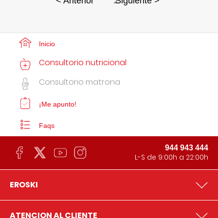
2
< Anterior
Siguiente >
Inicio
Consultorio nutricional
Consultorio matrona
¡Me apunto!
Faqs
944 943 444
L-S de 9:00h a 22:00h
EROSKI
ATENCION AL CLIENTE