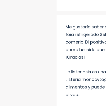
Me gustaría saber 
foia refrigerado Se
comerlo. Di positi
ahora he leído que 
¡Gracias!
La listeriosis es u
Listeria monocytog
alimentos y puede 
al vac
...