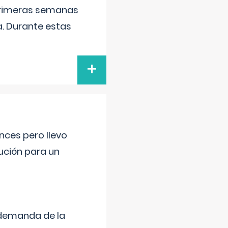
primeras semanas
a. Durante estas
+
nces pero llevo
lución para un
 demanda de la