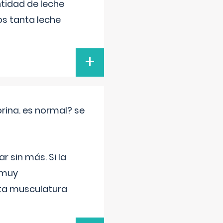
tidad de leche
s tanta leche
+
rina. es normal? se
 sin más. Si la
 muy
sta musculatura