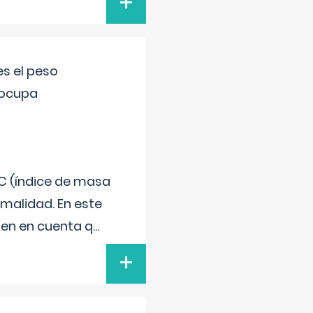
+
s el peso
eocupa
C (índice de masa
malidad. En este
 Ten en cuenta q
...
+