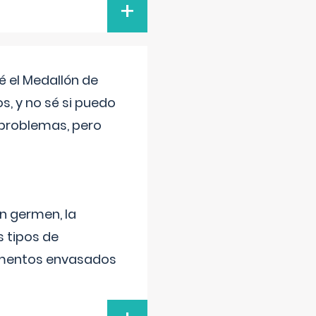
+
 el Medallón de
os, y no sé si puedo
 problemas, pero
un germen, la
 tipos de
alimentos envasados