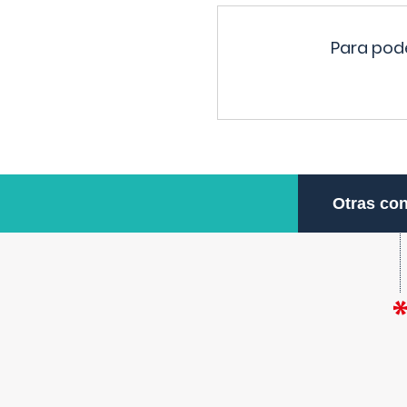
Para pode
Otras con