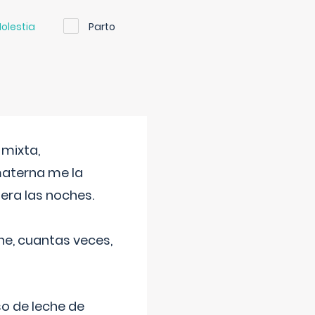
olestia
Parto
 mixta,
materna me la
era las noches.
he, cuantas veces,
o de leche de