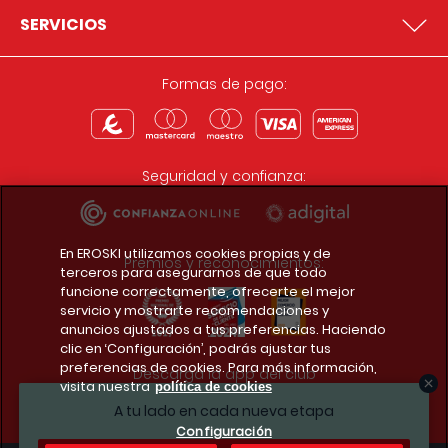
SERVICIOS
Formas de pago:
Seguridad y confianza:
En EROSKI utilizamos cookies propias y de
Premios y reconocimientos:
terceros para asegurarnos de que todo
funcione correctamente, ofrecerte el mejor
servicio y mostrarte recomendaciones y
anuncios ajustados a tus preferencias. Haciendo
clic en ‘Configuración’, podrás ajustar tus
preferencias de cookies. Para más información,
Descarga la app del club
visita nuestra
política de cookies
A tu lado en cada nueva etapa
Configuración