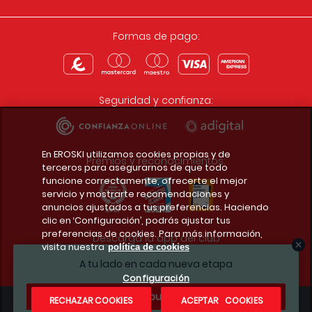
Formas de pago:
Seguridad y confianza:
En EROSKI utilizamos cookies propias y de
Premios y reconocimientos:
terceros para asegurarnos de que todo
funcione correctamente, ofrecerte el mejor
servicio y mostrarte recomendaciones y
anuncios ajustados a tus preferencias. Haciendo
clic en ‘Configuración’, podrás ajustar tus
preferencias de cookies. Para más información,
Descarga la app del club
visita nuestra
política de cookies
A tu lado en cada nueva etapa
Configuración
¿Te apuntas?
RECHAZAR COOKIES
ACEPTAR COOKIES
Condiciones legales