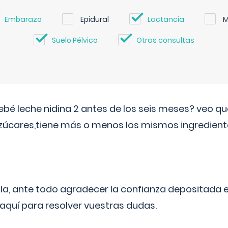
Embarazo
Epidural
Lactancia
M
Suelo Pélvico
Otras consultas
ebé leche nidina 2 antes de los seis meses? veo q
zúcares,tiene más o menos los mismos ingrediente
ila, ante todo agradecer la confianza depositada 
quí para resolver vuestras dudas.