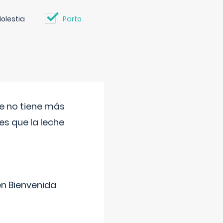
olestia
Parto
ue no tiene más
s que la leche
en Bienvenida