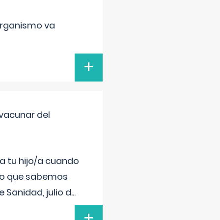
organismo va
+
vacunar del
a tu hijo/a cuando
 lo que sabemos
 Sanidad, julio d
...
+