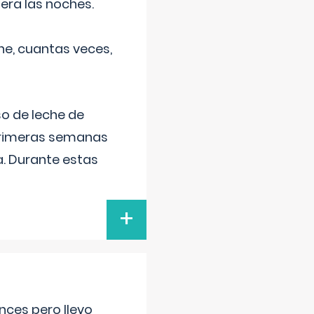
era las noches.
he, cuantas veces,
o de leche de
primeras semanas
a. Durante estas
+
nces pero llevo