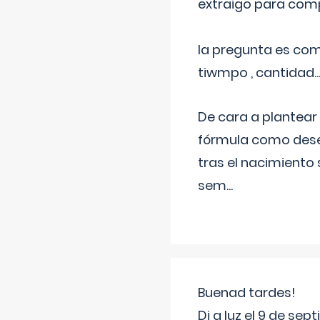
extraigo para comp
la pregunta es com
tiwmpo , cantidad....
De cara a plantear
fórmula como dese
tras el nacimiento 
sem
...
Buenad tardes!
Di a luz el 9 de s