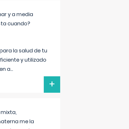
nar y a media
sta cuando?
para la salud de tu
iciente y utilizado
 en a
...
+
 mixta,
materna me la