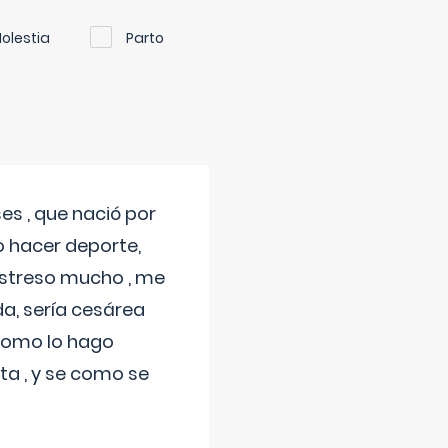
olestia
Parto
s , que nació por
 hacer deporte,
estreso mucho , me
a, sería cesárea
 como lo hago
a , y se como se