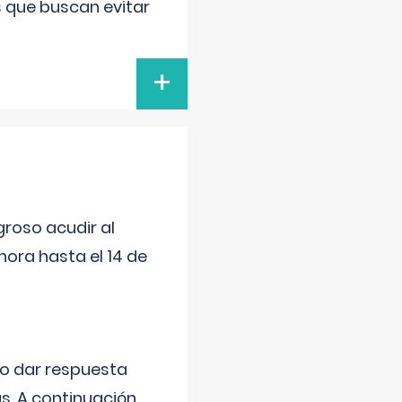
s que buscan evitar
+
roso acudir al
ora hasta el 14 de
do dar respuesta
s. A continuación,