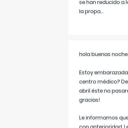
se han reducido a 
la propa
...
hola buenas noche
Estoy embarazada d
centro médico? Deb
abril éste no pasa
gracias!
Le informamos que,
con anterioridad. 