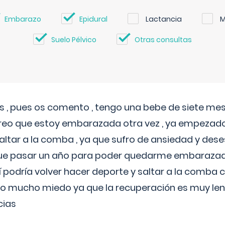
Embarazo
Epidural
Lactancia
M
Suelo Pélvico
Otras consultas
 , pues os comento , tengo una bebe de siete mese
reo que estoy embarazada otra vez , ya empezado
tar a la comba , ya que sufro de ansiedad y des
 que pasar un año para poder quedarme embarazad
así podría volver hacer deporte y saltar a la comba
o mucho miedo ya que la recuperación es muy lent
cias