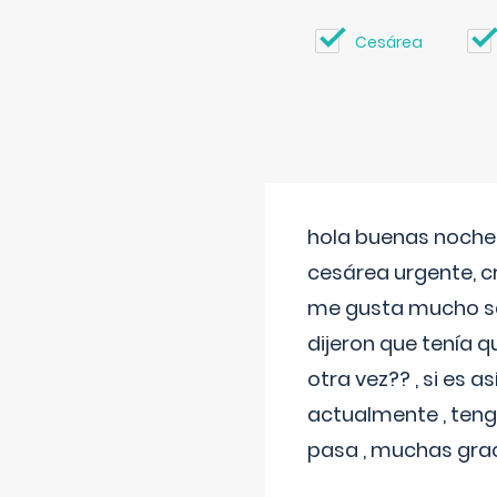
Cesárea
hola buenas noches
cesárea urgente, c
me gusta mucho sal
dijeron que tenía
otra vez?? , si es 
actualmente , teng
pasa , muchas gra