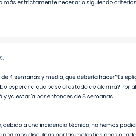
lo más estrictamente necesario siguiendo criterio
s,
e 4 semanas y media, qué debería hacer?Es eplig
o esperar a que pase el estado de alarma? Por ah
rá y ya estaría por entonces de 8 semanas.
 debido a una incidencia técnica, no hemos podi
Le pedimos disculpas por las molestias ocasionada