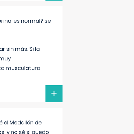
rina. es normal? se
 sin más. Si la
 muy
sta musculatura
+
 el Medallón de
os, y no sé si puedo