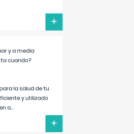
+
nar y a media
sta cuando?
para la salud de tu
iciente y utilizado
 en a
...
+