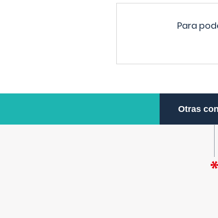
Para pode
Otras con