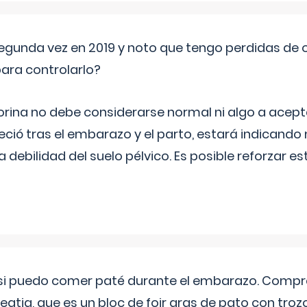
segunda vez en 2019 y noto que tengo perdidas de o
ara controlarlo?
rina no debe considerarse normal ni algo a aceptar
eció tras el embarazo y el parto, estará indicando
debilidad del suelo pélvico. Es posible reforzar e
si puedo comer paté durante el embarazo. Compré
leqtia, que es un bloc de foir gras de pato con troz