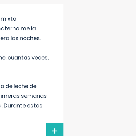
 mixta,
materna me la
era las noches.
he, cuantas veces,
o de leche de
primeras semanas
a. Durante estas
+